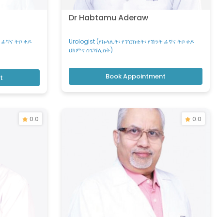
Dr Habtamu Aderaw
ት ፊኛና ትቦ ቀዶ
Urologist (የኩላሊት፡ የፕሮስቴት፡ የሽንት ፊኛና ትቦ ቀዶ
ህክምና ስፔሻሊስት)
Book Appointment
t
0.0
0.0