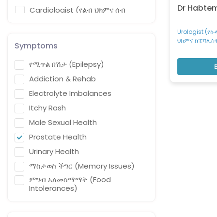
Dr Habte
Cardiologist (የልብ ህክምና ሰብ
ስፔሻሊስት)
Urologist (የ
Cardiothoracic Surgeon (የደረት፣
ህክምና ስፔሻሊስ
ሳምባ እና ጉሮሮ ቀዶ ህክምና ሰብ
Symptoms
ስፔሻሊስት)
የሚጥል በሽታ (Epilepsy)
Child and Adolescent
Psychiatrist (የህፃናትና የታዳጊዎች
Addiction & Rehab
የሥነ-አዕምሮ ህክምና ሰብ ስፔሻሊስት)
Electrolyte Imbalances
Cognitive Neurologist (የኮግኒቲቭ
ኒውሮሎጂ ሰብ ስፔሻሊስት)
Itchy Rash
Colorectal Surgeon (የአንጀትና
Male Sexual Health
ፊንጢጣ ቀዶ ህክምና ሰብ ስፔሻሊስት)
Prostate Health
Dental Surgeon (የጥርስ ቀዶ ህክምና
Urinary Health
ሃኪም)
ማስታወስ ችግር (Memory Issues)
Dermatovenerologist ( የቆዳና
የአባላዘር ህክምና ስፔሻሊስት)
ምግብ አለመስማማት (Food
Intolerances)
Dietetics And Nutrition (የስነምግብ
እና አመጋገብ ባለሙያ)
ሳይነስ (Sinus)
Emergency and Critical care
ስትሮክ (Stroke & Neurological