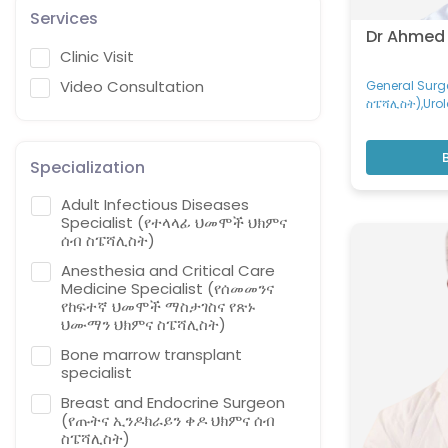
Services
Dr Ahmed
Clinic Visit
Video Consultation
General Surg
ስፔሻሊስት),Urol
ፊኛና ትቦ ቀዶ ህ
Specialization
Adult Infectious Diseases
Specialist (የተላላፊ ህመሞች ህክምና
ሰብ ስፔሻሊስት)
Anesthesia and Critical Care
Medicine Specialist (የሰመመንና
የከፍተኛ ህመሞች ማስታገስና የጽኑ
ህሙማን ህክምና ስፔሻሊስት)
Bone marrow transplant
specialist
Breast and Endocrine Surgeon
(የጡትና ኢንዶክራይን ቀዶ ህክምና ሰብ
ስፔሻሊስት)