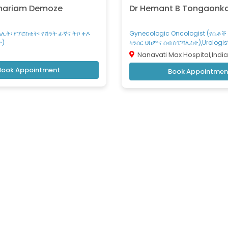
mariam Demoze
Dr Hemant B Tongaonk
ኩላሊት፡ የፕሮስቴት፡ የሽንት ፊኛና ትቦ ቀዶ
Gynecologic Oncologist (የሴቶች
ት)
ካንሰር ህክምና ሰብ ስፔሻሊስት),Urologis
የፕሮስቴት፡ የሽንት ፊኛና ትቦ ቀዶ ህክምና
Nanavati Max Hospital,India
Book Appointment
Book Appointmen