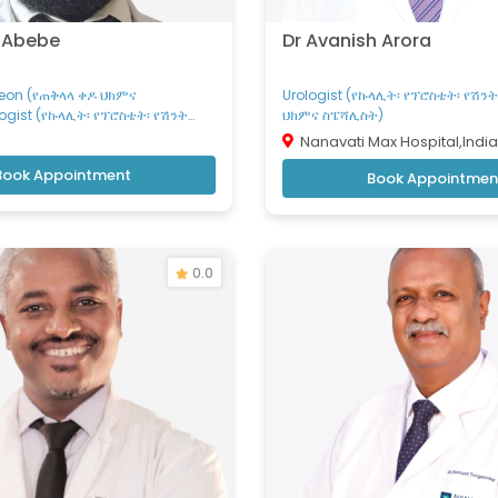
 Abebe
Dr Avanish Arora
eon (የጠቅላላ ቀዶ ህክምና
Urologist (የኩላሊት፡ የፕሮስቴት፡ የሽን
ogist (የኩላሊት፡ የፕሮስቴት፡ የሽንት
ህክምና ስፔሻሊስት)
ክምና ስፔሻሊስት)
Nanavati Max Hospital,India
Book Appointment
Book Appointmen
0.0