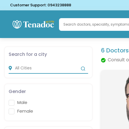
Customer Support:
0943238888
6 Doctors
Search for a city
Consult o
Gender
Male
Female