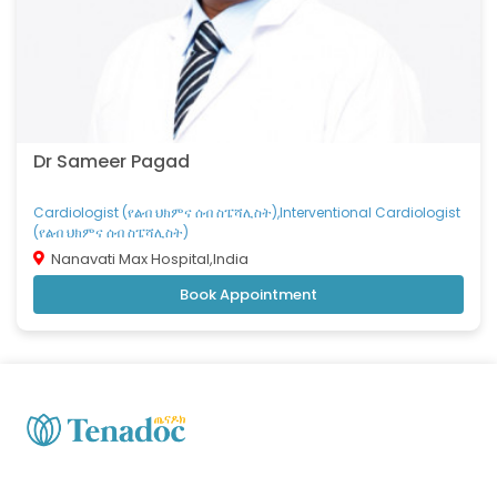
Urologist (የኩላሊት፡ የፕሮስቴት፡ የሽንት ፊኛና ትቦ ቀዶ
ህክምና ስፔሻሊስት)
Vascular Surgeon (የደም ስር ቀዶ ህክምና ሰብ
ስፔሻሊስት)
Dr Sameer Pagad
Cardiologist (የልብ ህክምና ሰብ ስፔሻሊስት),Interventional Cardiologist
(የልብ ህክምና ሰብ ስፔሻሊስት)
Nanavati Max Hospital,India
Book Appointment