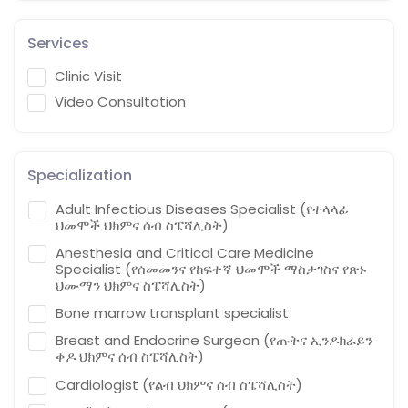
Services
Clinic Visit
Video Consultation
Specialization
Adult Infectious Diseases Specialist (የተላላፊ
ህመሞች ህክምና ሰብ ስፔሻሊስት)
Anesthesia and Critical Care Medicine
Specialist (የሰመመንና የከፍተኛ ህመሞች ማስታገስና የጽኑ
ህሙማን ህክምና ስፔሻሊስት)
Bone marrow transplant specialist
Breast and Endocrine Surgeon (የጡትና ኢንዶክራይን
ቀዶ ህክምና ሰብ ስፔሻሊስት)
Cardiologist (የልብ ህክምና ሰብ ስፔሻሊስት)