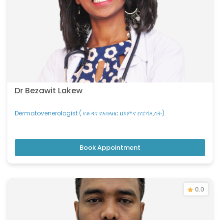
Dr Bezawit Lakew
Dermatovenerologist ( የቆዳና የአባላዘር ህክምና ስፔሻሊስት)
Book Appointment
0.0