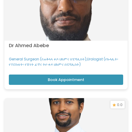
Dr Ahmed Abebe
General Surgeon (የጠቅላላ ቀዶ ህክምና ስፔሻሊስት),Urologist (የኩላሊት፡
የፕሮስቴት፡ የሽንት ፊኛና ትቦ ቀዶ ህክምና ስፔሻሊስት)
Book Appointment
0.0