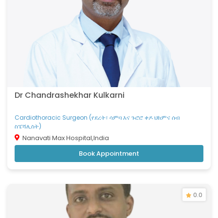
Dr Chandrashekhar Kulkarni
Cardiothoracic Surgeon (የደረት፣ ሳምባ እና ጉሮሮ ቀዶ ህክምና ሰብ
ስፔሻሊስት)
Nanavati Max Hospital,India
Book Appointment
0.0