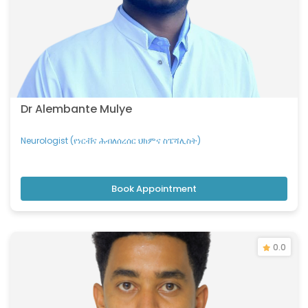
Dr Alembante Mulye
Neurologist (የነርቭና ሕብለሰረሰር ህክምና ስፔሻሊስት)
Book Appointment
0.0