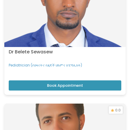
Dr Belete Sewasew
Pediatrician (የህጻናትና የልጆች ህክምና ስፔሻሊስት)
Book Appointment
0.0