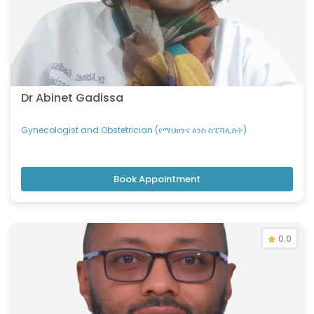
Plastic Reconstructive and Hand Surgeon
(የፕላስቲክና እጅ ቀዶ ህክምና ስፔሻሊስት)
Psychiatrist (የአዕምሮ ህክምና ስፔሻሊስት)
Pulmonologist (የሳንባና የፅኑ ህሙማን ህክምና ሰብ
ስፔሻሊስት)
Retina Specialist (የሬቲና ሰብ ስፔሻሊስት ሃኪም)
Dr Abinet Gadissa
Rheumatologist (የመገጣጠሚያና የጡንቻ ህክምና ሰብ
ስፔሻሊስት)
Gynecologist and Obstetrician (የማህፀንና ፅንስ ስፔሻሊስት)
Speech and Language Therapist
Spine Surgeon (የአከርካሪ ቀዶ ህክምና ሰብ ስፔሻሊስት)
Book Appointment
Surgical Oncologist (የካንሰር ቀዶ ህክምና ሰብ
ስፔሻሊስት)
Test
0.0
Trauma and Arthroplasty Specialist ( የከፍተኛ
ስብራቶች እና መገጣጠሚያ ቅየራ ህክምና ሰብ ስፔሻሊስት)
Urogynecologist and Reconstructive Pelvic
Surgeon (የሴቶች የሽንት ፊኛና የማህፀን ወለል ቀዶ ህክምና
ሰብስፔሻሊስት)