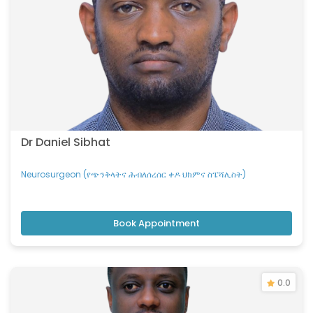
Dr Daniel Sibhat
Neurosurgeon (የጭንቅላትና ሕብለሰረሰር ቀዶ ህክምና ስፔሻሊስት)
Book Appointment
0.0