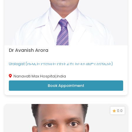
Dr Avanish Arora
Urologist (የኩላሊት፡ የፕሮስቴት፡ የሽንት ፊኛና ትቦ ቀዶ ህክምና ስፔሻሊስት)
Nanavati Max Hospital,India
Book Appointment
0.0