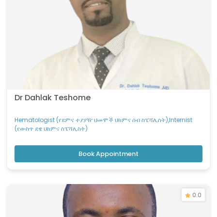
Dr Dahlak Teshome
Hematologist (የደምና ተያያዥ ህመሞች ህክምና ሰብ ስፔሻሊስት),Internist
(የውስጥ ደዌ ህክምና ስፔሻሊስት)
Book Appointment
0.0