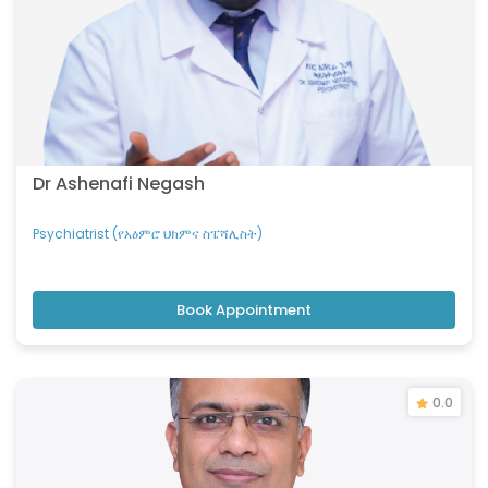
Dr Ashenafi Negash
Psychiatrist (የአዕምሮ ህክምና ስፔሻሊስት)
Book Appointment
0.0