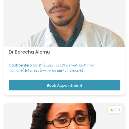
Dr Berecha Alemu
Gastroenterologist (የጨጓራ፡ የአንጀትና የጉብት ህክምና ሰብ
ስፔሻሊስት),Internist (የውስጥ ደዌ ህክምና ስፔሻሊስት)
Book Appointment
0.0