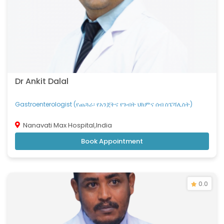
Dr Ankit Dalal
Gastroenterologist (የጨጓራ፡ የአንጀትና የጉብት ህክምና ሰብ ስፔሻሊስት)
Nanavati Max Hospital,India
Book Appointment
0.0