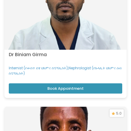
Dr Biniam Girma
Internist (የውስጥ ደዌ ህክምና ስፔሻሊስት),Nephrologist (የኩላሊት ህክምና ሰብ
ስፔሻሊስት)
Book Appointment
5.0