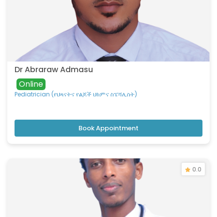
Dr Abraraw Admasu
Online
Pediatrician (የህጻናትና የልጆች ህክምና ስፔሻሊስት)
Book Appointment
0.0