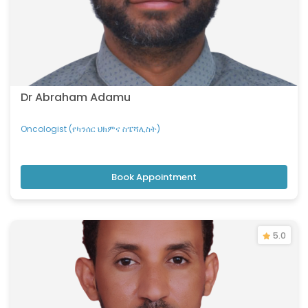
Urologist (የኩላሊት፡ የፕሮስቴት፡ የሽንት ፊኛና ትቦ ቀዶ
ህክምና ስፔሻሊስት)
Vascular Surgeon (የደም ስር ቀዶ ህክምና ሰብ
ስፔሻሊስት)
Dr Abraham Adamu
Oncologist (የካንሰር ህክምና ስፔሻሊስት)
Book Appointment
5.0