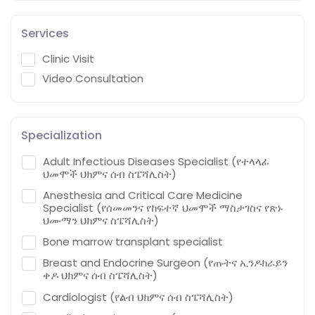
Services
Clinic Visit
Video Consultation
Specialization
Adult Infectious Diseases Specialist (የተላላፊ
ህመሞች ህክምና ሰብ ስፔሻሊስት)
Anesthesia and Critical Care Medicine
Specialist (የሰመመንና የከፍተኛ ህመሞች ማስታገስና የጽኑ
ህሙማን ህክምና ስፔሻሊስት)
Bone marrow transplant specialist
Breast and Endocrine Surgeon (የጡትና ኢንዶክራይን
ቀዶ ህክምና ሰብ ስፔሻሊስት)
Cardiologist (የልብ ህክምና ሰብ ስፔሻሊስት)