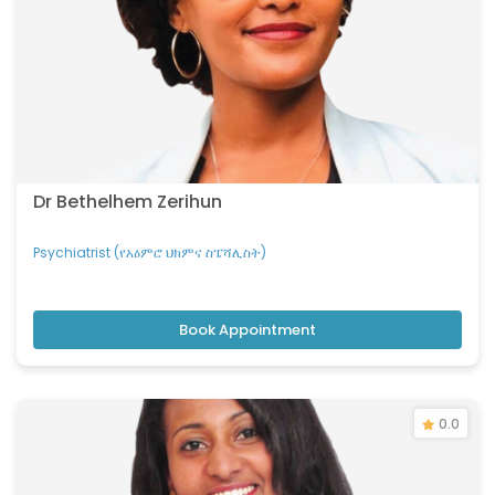
Dr Bethelhem Zerihun
Psychiatrist (የአዕምሮ ህክምና ስፔሻሊስት)
Book Appointment
0.0