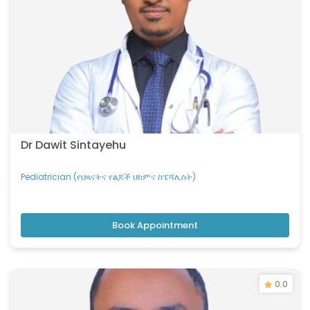
Dr Dawit Sintayehu
Pediatrician (የህጻናትና የልጆች ህክምና ስፔሻሊስት)
Book Appointment
0.0