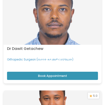
Dr Dawit Getachew
Orthopedic Surgeon (የአጥንት ቀዶ ህክምና ስፔሻሊስት)
Book Appointment
5.0