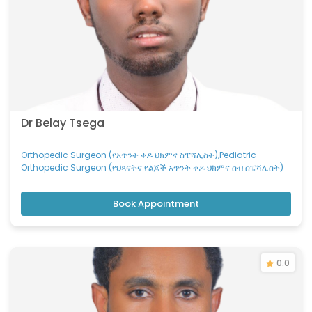
Dr Belay Tsega
Orthopedic Surgeon (የአጥንት ቀዶ ህክምና ስፔሻሊስት),Pediatric
Orthopedic Surgeon (የህጻናትና የልጆች አጥንት ቀዶ ህክምና ሰብ ስፔሻሊስት)
Book Appointment
0.0